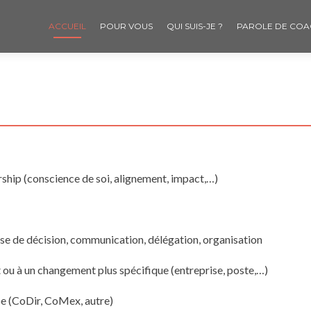
ACCUEIL
POUR VOUS
QUI SUIS-JE ?
PAROLE DE COA
rship (conscience de soi, alignement, impact,…)
se de décision, communication, délégation, organisation
u à un changement plus spécifique (entreprise, poste,…)
e (CoDir, CoMex, autre)